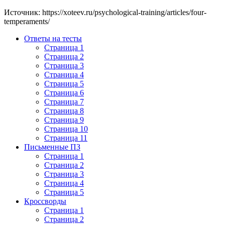
Источник: https://xoteev.ru/psychological-training/articles/four-
temperaments/
Ответы на тесты
Страница 1
Страница 2
Страница 3
Страница 4
Страница 5
Страница 6
Страница 7
Страница 8
Страница 9
Страница 10
Страница 11
Письменные ПЗ
Страница 1
Страница 2
Страница 3
Страница 4
Страница 5
Кроссворды
Страница 1
Страница 2