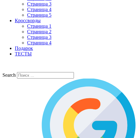
Страница 3
Страница 4
Страница 5
Кроссворды
Страница 1
Страница 2
Страница 3
Страница 4
Подарок
ТЕСТЫ
Search