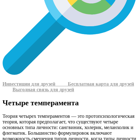
Инвестиции для друзей
Бесплатная карта для друзей
Выгодная связь для друзей
Четыре темперамента
Теория четырех темпераментов — это протопсихологическая
теория, которая предполагает, что существуют четыре
основных типа личности: сангвиник, холерик, меланхолик и
флегматик. Большинство формулировок включают
возможность смешения типов личности, когда типы личности