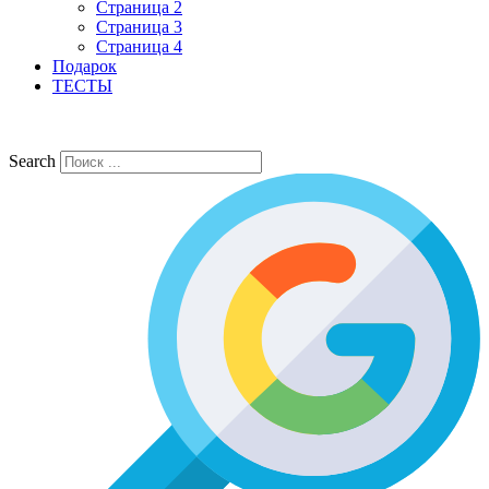
Страница 2
Страница 3
Страница 4
Подарок
ТЕСТЫ
Search