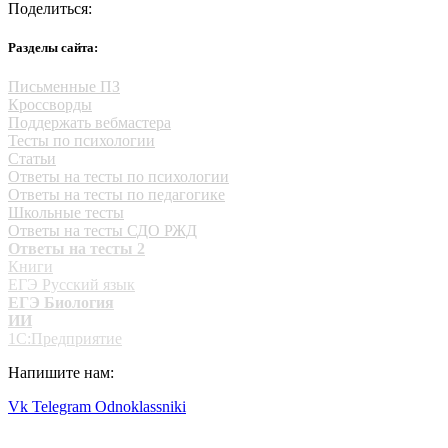
Поделиться:
Разделы сайта:
Письменные ПЗ
Кроссворды
Поддержать вебмастера
Тесты по психологии
Статьи
Ответы на тесты по психологии
Ответы на тесты по педагогике
Школьные тесты
Ответы на тесты СДО РЖД
Ответы на тесты 2
Книги
ЕГЭ Русский язык
ЕГЭ Биология
ИИ
1С:Предприятие
Напишите нам:
Vk
Telegram
Odnoklassniki