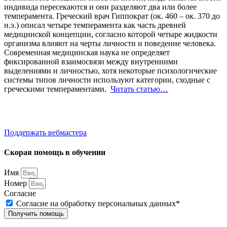
индивида пересекаются и они разделяют два или более
темперамента. Греческий врач Гиппократ (ок. 460 – ок. 370 до
н.э.) описал четыре темперамента как часть древней
медицинской концепции, согласно которой четыре жидкости
организма влияют на черты личности и поведение человека.
Современная медицинская наука не определяет
фиксированной взаимосвязи между внутренними
выделениями и личностью, хотя некоторые психологические
системы типов личности используют категории, сходные с
греческими темпераментами.
Читать статью…
Поддержать вебмастера
Скорая помощь в обучении
Имя
Номер
Согласие
Согласие на обработку персональных данных*
Получить помощь