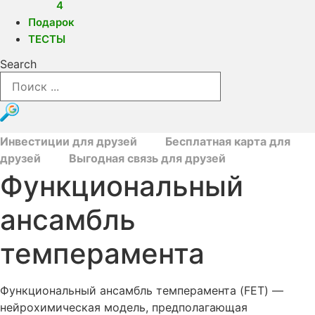
4
Подарок
ТЕСТЫ
Search
Инвестиции для друзей
Бесплатная карта для
друзей
Выгодная связь для друзей
Функциональный
ансамбль
темперамента
Функциональный ансамбль темперамента (FET) —
нейрохимическая модель, предполагающая