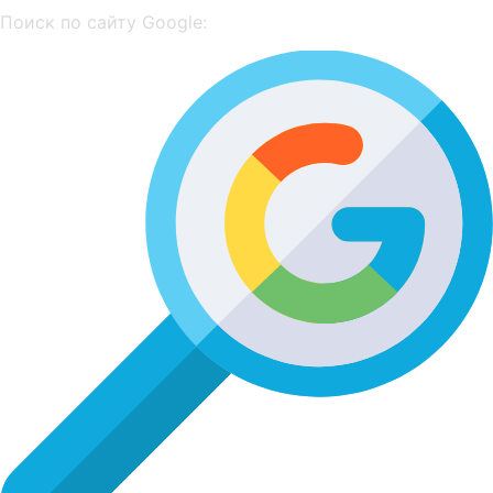
Поиск по сайту Google: