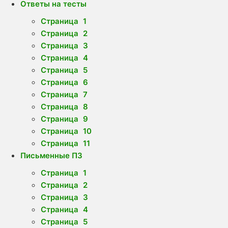
Ответы на тесты
Страница 1
Страница 2
Страница 3
Страница 4
Страница 5
Страница 6
Страница 7
Страница 8
Страница 9
Страница 10
Страница 11
Письменные ПЗ
Страница 1
Страница 2
Страница 3
Страница 4
Страница 5