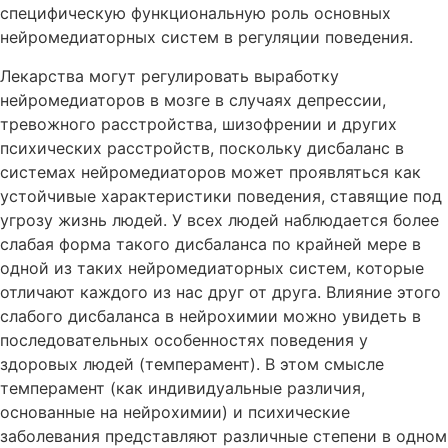
специфическую функциональную роль основных
нейромедиаторных систем в регуляции поведения.
Лекарства могут регулировать выработку
нейромедиаторов в мозге в случаях депрессии,
тревожного расстройства, шизофрении и других
психических расстройств, поскольку дисбаланс в
системах нейромедиаторов может проявляться как
устойчивые характеристики поведения, ставящие под
угрозу жизнь людей. У всех людей наблюдается более
слабая форма такого дисбаланса по крайней мере в
одной из таких нейромедиаторных систем, которые
отличают каждого из нас друг от друга. Влияние этого
слабого дисбаланса в нейрохимии можно увидеть в
последовательных особенностях поведения у
здоровых людей (темперамент). В этом смысле
темперамент (как индивидуальные различия,
основанные на нейрохимии) и психические
заболевания представляют различные степени в одном