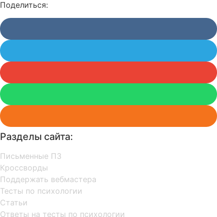
Поделиться:
Разделы сайта:
Письменные ПЗ
Кроссворды
Поддержать вебмастера
Тесты по психологии
Статьи
Ответы на тесты по психологии