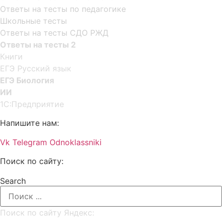
Ответы на тесты по педагогике
Школьные тесты
Ответы на тесты СДО РЖД
Ответы на тесты 2
Книги
ЕГЭ Русский язык
ЕГЭ Биология
ИИ
1С:Предприятие
Напишите нам:
Vk
Telegram
Odnoklassniki
Поиск по сайту:
Search
Поиск по сайту Яндекс: