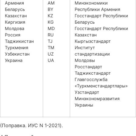
Армения
AM
Минэкономики
Беларусь
BY
Республики Армения
Казахстан
KZ
Госстандарт Республики
Киргизия
KG
Беларусь
Молдова
MD
Госстандарт Республики
Россия
RU
Казахстан
Таджикистан
TJ
Кыргызстандарт
Туркмения
ТМ
Институт
Узбекистан
UZ
стандартизации
Украина
UA
Молдовы
Росстандарт
Таджикстандарт
Главгосслужба
«Туркменстандартлары»
Узстандарт
Минэкономразвития
Украины
(Поправка. ИУС N 1-2021).