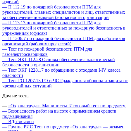
изделий
— П 112.19 по пожарной безопасности ПТМ для
руководителей, главных специалистов и лиц, ответственных
за обеспечение пожарной безопасности организаций
— П 113.13 по пожарной безопасности ПТМ для
руководителей и ответственных за пожарную безопасность в
учреждениях (офисах)
— П 1206.7 по пожарной безопасности ПТМ для работников
организаций (рабочих профессий)
— Тест по пожарной безопасности ПТМ для
газоэлектросварщиков
— Тест ЭКГ 112.28 Основы обеспечения экологической
безопасности в организации
— Тест ЭКГ 1228.17 по обращению с отходами I-IV класса
опасности
— Тест ГО 1207.13 ГО и ЧС Гражданская оборона и защита от
чрезвычайных ситуаций
Другие тесты
—
«Охрана труда». Машинисты. Итоговый тест по предмету.
— Безопасность работ на высоте с применением средств
подмащивания
— ВДп экзамен
— Группа РИС Тест по предмету «Охрана труда» — экзамен