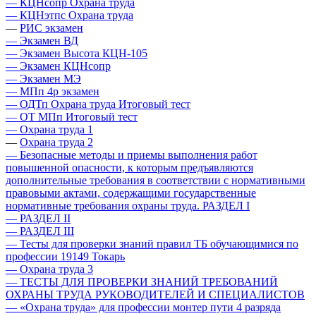
— КЦНсопр Охрана труда
— КЦНэтпс Охрана труда
—
РИС экзамен
— Экзамен ВД
— Экзамен Высота КЦН-105
— Экзамен КЦНсопр
— Экзамен МЭ
— МПп 4р экзамен
— ОДТп Охрана труда Итоговый тест
— ОТ МПп Итоговый тест
— Охрана труда 1
—
Охрана труда 2
— Безопасные методы и приемы выполнения работ
повышенной опасности, к которым предъявляются
дополнительные требования в соответствии с нормативными
правовыми актами, содержащими государственные
нормативные требования охраны труда. РАЗДЕЛ I
— РАЗДЕЛ II
— РАЗДЕЛ III
— Тесты для проверки знаний правил ТБ обучающимися по
профессии 19149 Токарь
— Охрана труда 3
— ТЕСТЫ ДЛЯ ПРОВЕРКИ ЗНАНИЙ ТРЕБОВАНИЙ
ОХРАНЫ ТРУДА РУКОВОДИТЕЛЕЙ И СПЕЦИАЛИСТОВ
— «Охрана труда» для профессии монтер пути 4 разряда