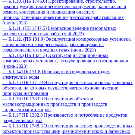
— Б.1.10. (ПБ 1746.6) Проектирование, строительство,
реконструкция, техническое перевооружение, капитальный
ремонт, консервация и ликвидация опасных
производственных объектов нефтегазоперерабатывающих
(июнь 2023)
— Б.1.11. (ПБ 1747.5) Безопасное ведение газоопасных,
огневых и ремонтных работ (май 2023)
— Б.1.12. (ПБ 131.9) Эксплуатация компрессорных установок
с поршневыми компрессорами, работающими на
взрывоопасных и вредных газах (июнь 2021)
— Б.1.13. (ПБ 132.13) Эксплуатация стационарных
компрессорных установок, воздухопроводов и газопроводов
(июнь 2023)
— Б.1.14 ПБ 151.8 Производство водорода методом
электролиза воды
— Б.1.15 ПБ 1371.9 Эксплуатация опасных производственных
объектов, на которых осуществляются технологические
процессы нитрования
— Б.1.16 ПБ 1383.9 Эксплуатация объектов
маслоэкстракционных производств и производств
гидрогенизации жиров
— Б.1.17 ПБ 1382.8 Производство и потребление продуктов
разделения воздуха
— Б.1.18 ПБ 1748.3 Эксплуатация опасных производственных
объектов производства шин, резинотехнических и латексных