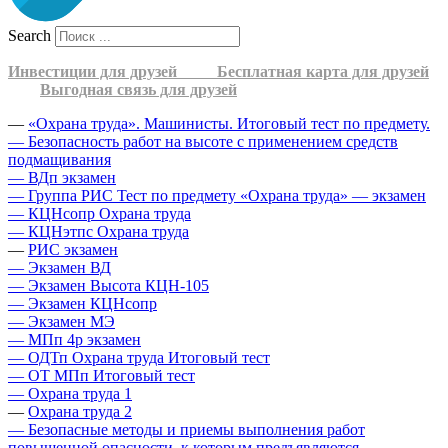
Search
Инвестиции для друзей
Бесплатная карта для друзей
Выгодная связь для друзей
—
«Охрана труда». Машинисты. Итоговый тест по предмету.
— Безопасность работ на высоте с применением средств
подмащивания
— ВДп экзамен
— Группа РИС Тест по предмету «Охрана труда» — экзамен
— КЦНсопр Охрана труда
— КЦНэтпс Охрана труда
—
РИС экзамен
— Экзамен ВД
— Экзамен Высота КЦН-105
— Экзамен КЦНсопр
— Экзамен МЭ
— МПп 4р экзамен
— ОДТп Охрана труда Итоговый тест
— ОТ МПп Итоговый тест
— Охрана труда 1
—
Охрана труда 2
— Безопасные методы и приемы выполнения работ
повышенной опасности, к которым предъявляются