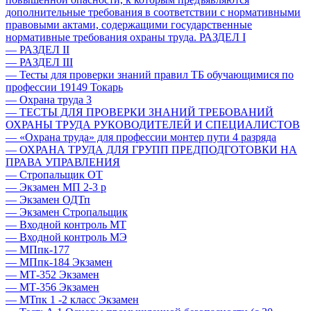
дополнительные требования в соответствии с нормативными
правовыми актами, содержащими государственные
нормативные требования охраны труда. РАЗДЕЛ I
— РАЗДЕЛ II
— РАЗДЕЛ III
— Тесты для проверки знаний правил ТБ обучающимися по
профессии 19149 Токарь
— Охрана труда 3
— ТЕСТЫ ДЛЯ ПРОВЕРКИ ЗНАНИЙ ТРЕБОВАНИЙ
ОХРАНЫ ТРУДА РУКОВОДИТЕЛЕЙ И СПЕЦИАЛИСТОВ
— «Охрана труда» для профессии монтер пути 4 разряда
— ОХРАНА ТРУДА ДЛЯ ГРУПП ПРЕДПОДГОТОВКИ НА
ПРАВА УПРАВЛЕНИЯ
— Стропальщик ОТ
— Экзамен МП 2-3 р
— Экзамен ОДТп
— Экзамен Стропальщик
— Входной контроль МТ
— Входной контроль МЭ
— МПпк-177
— МПпк-184 Экзамен
— МТ-352 Экзамен
— МТ-356 Экзамен
— МТпк 1 -2 класс Экзамен