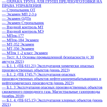
— ОХРАНА ТРУДА ДЛЯ ГРУПП ПРЕДПОДГОТОВКИ НА
ПРАВА УПРАВЛЕНИЯ
— Стропальщик ОТ
— Экзамен МП 2-3 р
— Экзамен ОДТп
— Экзамен Стропальщик
— Входной контроль МТ
— Входной контроль МЭ
— МПпк-177
— МПпк-184 Экзамен
— МТ-352 Экзамен
— МТ-356 Экзамен
— МТпк 1 -2 класс Экзамен
— Тест: А.1 Основы промышленной безопасности (с 30
августа 2021)
— Б.1. 1. (ПБ 611.21) Эксплуатация химически опасных
производственных объектов (июнь 2023)
— Б.1. 2. (ПБ 1745.7) Эксплуатация опасных
производственных объектов нефтегазоперерабатывающих и
нефтехимических производств (июнь 2023)
— Б.1. 3 Эксплуатация опасных производственных объектов
сжиженного природного газа. Магистральные газопроводы
(ноябрь 2018)
— Б.1. 4. (ПБ 615.15) Эксплуатация хлорных объектов (июнь
2021)