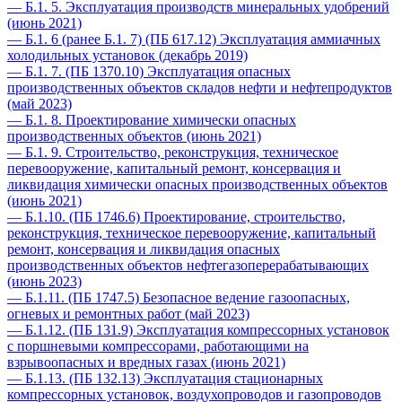
— Б.1. 5. Эксплуатация производств минеральных удобрений
(июнь 2021)
— Б.1. 6 (ранее Б.1. 7) (ПБ 617.12) Эксплуатация аммиачных
холодильных установок (декабрь 2019)
— Б.1. 7. (ПБ 1370.10) Эксплуатация опасных
производственных объектов складов нефти и нефтепродуктов
(май 2023)
— Б.1. 8. Проектирование химически опасных
производственных объектов (июнь 2021)
— Б.1. 9. Строительство, реконструкция, техническое
перевооружение, капитальный ремонт, консервация и
ликвидация химически опасных производственных объектов
(июнь 2021)
— Б.1.10. (ПБ 1746.6) Проектирование, строительство,
реконструкция, техническое перевооружение, капитальный
ремонт, консервация и ликвидация опасных
производственных объектов нефтегазоперерабатывающих
(июнь 2023)
— Б.1.11. (ПБ 1747.5) Безопасное ведение газоопасных,
огневых и ремонтных работ (май 2023)
— Б.1.12. (ПБ 131.9) Эксплуатация компрессорных установок
с поршневыми компрессорами, работающими на
взрывоопасных и вредных газах (июнь 2021)
— Б.1.13. (ПБ 132.13) Эксплуатация стационарных
компрессорных установок, воздухопроводов и газопроводов