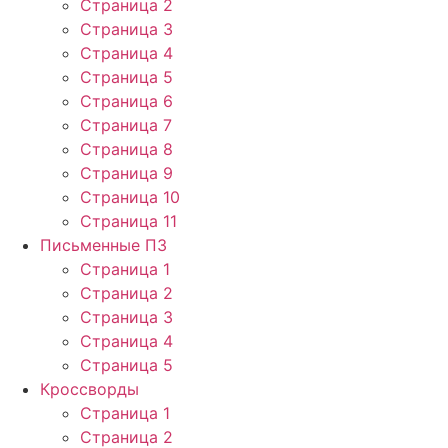
Страница 2
Страница 3
Страница 4
Страница 5
Страница 6
Страница 7
Страница 8
Страница 9
Страница 10
Страница 11
Письменные ПЗ
Страница 1
Страница 2
Страница 3
Страница 4
Страница 5
Кроссворды
Страница 1
Страница 2