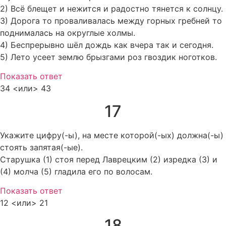
2) Всё блещет и нежится и радостно тянется к солнцу.
3) Дорога то проваливалась между горных гребней то
поднималась на округлые холмы.
4) Беспрерывно шёл дождь как вчера так и сегодня.
5) Лето усеет землю брызгами роз гвоздик ноготков.
Показать ответ
34 <или> 43
17
Укажите цифру(-ы), на месте которой(-ых) должна(-ы)
стоять запятая(-ые).
Старушка (1) стоя перед Лаврецким (2) изредка (3) и
(4) молча (5) гладила его по волосам.
Показать ответ
12 <или> 21
18