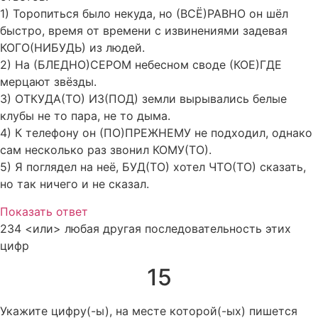
1) Торопиться было некуда, но (ВСЁ)РАВНО он шёл
быстро, время от времени с извинениями задевая
КОГО(НИБУДЬ) из людей.
2) На (БЛЕДНО)СЕРОМ небесном своде (КОЕ)ГДЕ
мерцают звёзды.
3) ОТКУДА(ТО) ИЗ(ПОД) земли вырывались белые
клубы не то пара, не то дыма.
4) К телефону он (ПО)ПРЕЖНЕМУ не подходил, однако
сам несколько раз звонил КОМУ(ТО).
5) Я поглядел на неё, БУД(ТО) хотел ЧТО(ТО) сказать,
но так ничего и не сказал.
Показать ответ
234 <или> любая другая последовательность этих
цифр
15
Укажите цифру(-ы), на месте которой(-ых) пишется