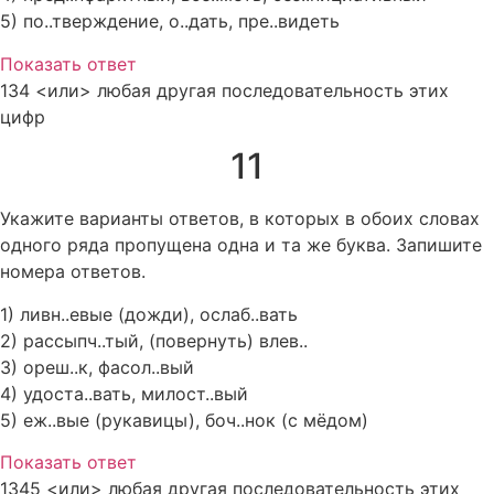
5) по..тверждение, о..дать, пре..видеть
Показать ответ
134 <или> любая другая последовательность этих
цифр
11
Укажите варианты ответов, в которых в обоих словах
одного ряда пропущена одна и та же буква. Запишите
номера ответов.
1) ливн..евые (дожди), ослаб..вать
2) рассыпч..тый, (повернуть) влев..
3) ореш..к, фасол..вый
4) удоста..вать, милост..вый
5) еж..вые (рукавицы), боч..нок (с мёдом)
Показать ответ
1345 <или> любая другая последовательность этих