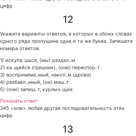
цифр
12
Укажите варианты ответов, в которых в обоих словах
одного ряда пропущена одна и та же буква. Запишите
номера ответов.
1) искупа..шься, (мы) раздел..м
2) ка..щийся (грешник), (они) переспор..т
3) воспринима..мый, накол..м (дрова)
4) разбавл..нный, (он) маш..т
5) (они) запиш..т, курлыч..щие
Показать ответ
345 <или> любая другая последовательность этих
цифр
13