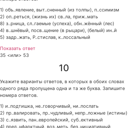
1) объ..явление, выт..сненный (из толпы), п..ссимизм
2) оп..реться, (жизнь их) св..ла, приж..мать
8) з..рница, сл..гаемые (успеха), обн..жённый (лес)
4) в..шнёвый, посв..щение (в рыцари), (белый) ин..й
5) задр..жать, Р..стислав, к..лоссальный
Показать ответ
35 <или> 53
10
Укажите варианты ответов, в которых в обоих словах
одного ряда пропущена одна и та же буква. Запишите
номера ответов.
1) и..подтишка, не..говорчивый, ни..послать
2) пр..валировать, пр..чудливый, непр..ложные (истины)
3) с..язвить, пан..европейский, суб..ективный
4) пред..нфарктный, воз..меть, без..нициативный