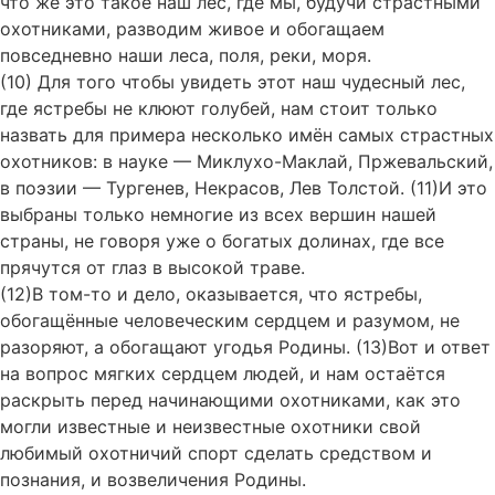
что же это такое наш лес, где мы, будучи страстными
охотниками, разводим живое и обогащаем
повседневно наши леса, поля, реки, моря.
(10) Для того чтобы увидеть этот наш чудесный лес,
где ястребы не клюют голубей, нам стоит только
назвать для примера несколько имён самых страстных
охотников: в науке — Миклухо-Маклай, Пржевальский,
в поэзии — Тургенев, Некрасов, Лев Толстой. (11)И это
выбраны только немногие из всех вершин нашей
страны, не говоря уже о богатых долинах, где все
прячутся от глаз в высокой траве.
(12)В том-то и дело, оказывается, что ястребы,
обогащённые человеческим сердцем и разумом, не
разоряют, а обогащают угодья Родины. (13)Вот и ответ
на вопрос мягких сердцем людей, и нам остаётся
раскрыть перед начинающими охотниками, как это
могли известные и неизвестные охотники свой
любимый охотничий спорт сделать средством и
познания, и возвеличения Родины.