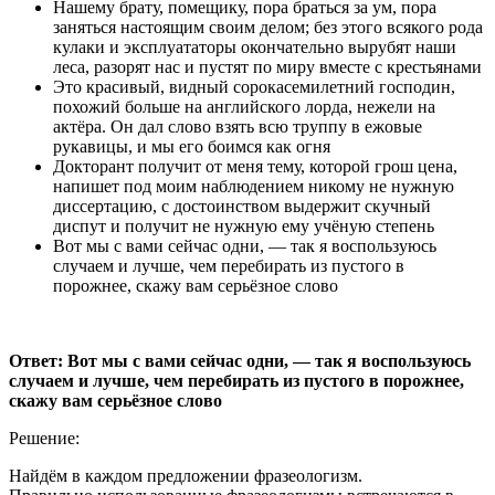
Нашему брату, помещику, пора браться за ум, пора
заняться настоящим своим делом; без этого всякого рода
кулаки и эксплуататоры окончательно вырубят наши
леса, разорят нас и пустят по миру вместе с крестьянами
Это красивый, видный сорокасемилетний господин,
похожий больше на английского лорда, нежели на
актёра. Он дал слово взять всю труппу в ежовые
рукавицы, и мы его боимся как огня
Докторант получит от меня тему, которой грош цена,
напишет под моим наблюдением никому не нужную
диссертацию, с достоинством выдержит скучный
диспут и получит не нужную ему учёную степень
Вот мы с вами сейчас одни, ― так я воспользуюсь
случаем и лучше, чем перебирать из пустого в
порожнее, скажу вам серьёзное слово
Ответ: Вот мы с вами сейчас одни, ― так я воспользуюсь
случаем и лучше, чем перебирать из пустого в порожнее,
скажу вам серьёзное слово
Решение:
Найдём в каждом предложении фразеологизм.