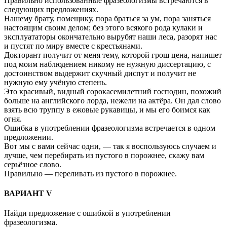
Правильно использованные фразеологизмы встречаются в
следующих предложениях.
Нашему брату, помещику, пора браться за ум, пора заняться
настоящим своим делом; без этого всякого рода кулаки и
эксплуататоры окончательно вырубят наши леса, разорят нас
и пустят по миру вместе с крестьянами.
Докторант получит от меня тему, которой грош цена, напишет
под моим наблюдением никому не нужную диссертацию, с
достоинством выдержит скучный диспут и получит не
нужную ему учёную степень.
Это красивый, видный сорокасемилетний господин, похожий
больше на английского лорда, нежели на актёра. Он дал слово
взять всю труппу в ежовые рукавицы, и мы его боимся как
огня.
Ошибка в употреблении фразеологизма встречается в одном
предложении.
Вот мы с вами сейчас одни, ― так я воспользуюсь случаем и
лучше, чем перебирать из пустого в порожнее, скажу вам
серьёзное слово.
Правильно — переливать из пустого в порожнее.
ВАРИАНТ V
Найди предложение с ошибкой в употреблении
фразеологизма.