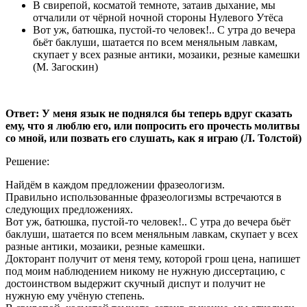
В свирепой, косматой темноте, затаив дыхание, мы
отчалили от чёрной ночной стороны Нулевого Утёса
Вот уж, батюшка, пустой-то человек!.. С утра до вечера
бьёт баклуши, шатается по всем меняльным лавкам,
скупает у всех разные антики, мозаики, резные камешки
(М. Загоскин)
Ответ: У меня язык не поднялся бы теперь вдруг сказать
ему, что я люблю его, или попросить его прочесть молитвы
со мной, или позвать его слушать, как я играю (Л. Толстой)
Решение:
Найдём в каждом предложении фразеологизм.
Правильно использованные фразеологизмы встречаются в
следующих предложениях.
Вот уж, батюшка, пустой-то человек!.. С утра до вечера бьёт
баклуши, шатается по всем меняльным лавкам, скупает у всех
разные антики, мозаики, резные камешки.
Докторант получит от меня тему, которой грош цена, напишет
под моим наблюдением никому не нужную диссертацию, с
достоинством выдержит скучный диспут и получит не
нужную ему учёную степень.