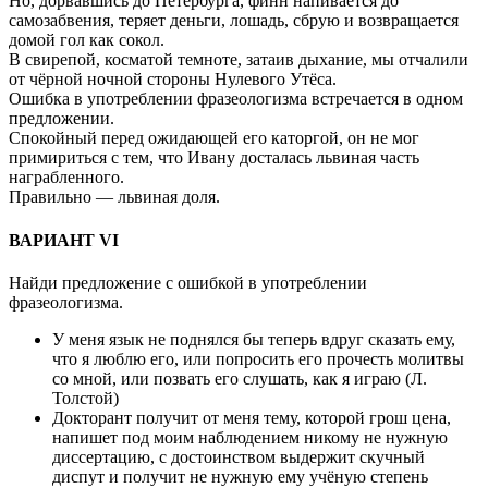
Но, дорвавшись до Петербурга, финн напивается до
самозабвения, теряет деньги, лошадь, сбрую и возвращается
домой гол как сокол.
В свирепой, косматой темноте, затаив дыхание, мы отчалили
от чёрной ночной стороны Нулевого Утёса.
Ошибка в употреблении фразеологизма встречается в одном
предложении.
Спокойный перед ожидающей его каторгой, он не мог
примириться с тем, что Ивану досталась львиная часть
награбленного.
Правильно — львиная доля.
ВАРИАНТ VI
Найди предложение с ошибкой в употреблении
фразеологизма.
У меня язык не поднялся бы теперь вдруг сказать ему,
что я люблю его, или попросить его прочесть молитвы
со мной, или позвать его слушать, как я играю (Л.
Толстой)
Докторант получит от меня тему, которой грош цена,
напишет под моим наблюдением никому не нужную
диссертацию, с достоинством выдержит скучный
диспут и получит не нужную ему учёную степень