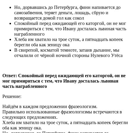
Но, дорвавшись до Петербурга, финн напивается до
самозабвения, теряет деньги, лошадь, сбрую и
возвращается домой гол как сокол
Спокойный перед ожидающей его каторгой, он не мог
примириться с тем, что Ивану досталась львиная часть
награбленного
Хлеба им хватило на трое суток, а пятнадцать копеек
берегли оба как зеницу ока
В свирепой, косматой темноте, затаив дыхание, мы
отчалили от чёрной ночной стороны Нулевого Утёса
Ответ: Спокойный перед ожидающей его каторгой, он не
мог примириться с тем, что Ивану досталась львиная
часть награбленного
Решение:
Найдём в каждом предложении фразеологизм.
Правильно использованные фразеологизмы встречаются в
следующих предложениях.
Хлеба им хватило на трое суток, а пятнадцать копеек берегли
оба как зеницу ока.