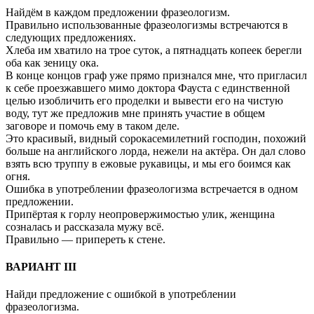
Найдём в каждом предложении фразеологизм.
Правильно использованные фразеологизмы встречаются в
следующих предложениях.
Хлеба им хватило на трое суток, а пятнадцать копеек берегли
оба как зеницу ока.
В конце концов граф уже прямо признался мне, что пригласил
к себе проезжавшего мимо доктора Фауста с единственной
целью изобличить его проделки и вывести его на чистую
воду, тут же предложив мне принять участие в общем
заговоре и помочь ему в таком деле.
Это красивый, видный сорокасемилетний господин, похожий
больше на английского лорда, нежели на актёра. Он дал слово
взять всю труппу в ежовые рукавицы, и мы его боимся как
огня.
Ошибка в употреблении фразеологизма встречается в одном
предложении.
Припёртая к горлу неопровержимостью улик, женщина
созналась и рассказала мужу всё.
Правильно — припереть к стене.
ВАРИАНТ III
Найди предложение с ошибкой в употреблении
фразеологизма.