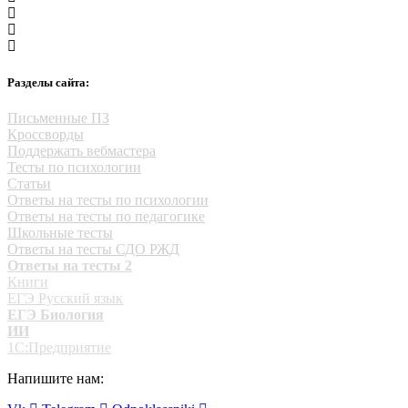
Разделы сайта:
Письменные ПЗ
Кроссворды
Поддержать вебмастера
Тесты по психологии
Статьи
Ответы на тесты по психологии
Ответы на тесты по педагогике
Школьные тесты
Ответы на тесты СДО РЖД
Ответы на тесты 2
Книги
ЕГЭ Русский язык
ЕГЭ Биология
ИИ
1С:Предприятие
Напишите нам: