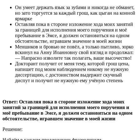
Он умеет держать язык за зубами и никогда не обманет,
но зато торгуется за каждый грош, как цыган на конной
ярмарке
Оставляя пока в стороне изложение хода моих занятий
за границей для исполнения моего поручения и моё
пребывание в Эмсе, я должен остановиться на одном
обстоятельстве, игравшем значение в моей жизни
Меншиков и бровью не повёл, а только пытливо, зорко
вскинул на Анну Иоанновну свой взгляд и продолжал:
― Напрасно изволите так полагать, ваше высочество!
Докторант получит от меня тему, которой грош цена,
напишет под моим наблюдением никому не нужную
диссертацию, с достоинством выдержит скучный
диспут и получит не нужную ему учёную степень
Ответ: Оставляя пока в стороне изложение хода моих
занятий за границей для исполнения моего поручения и
моё пребывание в Эмсе, я должен остановиться на одном
обстоятельстве, игравшем значение в моей жизни
Решение:
Найдём в каждом предложении фразеологизм.