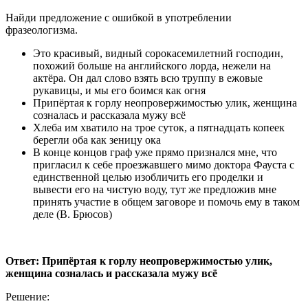
Найди предложение с ошибкой в употреблении
фразеологизма.
Это красивый, видный сорокасемилетний господин,
похожий больше на английского лорда, нежели на
актёра. Он дал слово взять всю труппу в ежовые
рукавицы, и мы его боимся как огня
Припёртая к горлу неопровержимостью улик, женщина
созналась и рассказала мужу всё
Хлеба им хватило на трое суток, а пятнадцать копеек
берегли оба как зеницу ока
В конце концов граф уже прямо признался мне, что
пригласил к себе проезжавшего мимо доктора Фауста с
единственной целью изобличить его проделки и
вывести его на чистую воду, тут же предложив мне
принять участие в общем заговоре и помочь ему в таком
деле (В. Брюсов)
Ответ: Припёртая к горлу неопровержимостью улик,
женщина созналась и рассказала мужу всё
Решение: