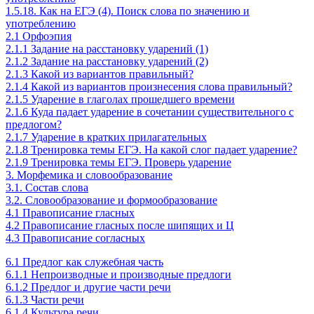
1.5.18. Как на ЕГЭ (4). Поиск слова по значению и
употреблению
2.1 Орфоэпия
2.1.1 Задание на расстановку ударений (1)
2.1.2 Задание на расстановку ударений (2)
2.1.3 Какой из вариантов правильный?
2.1.4 Какой из вариантов произнесения слова правильный?
2.1.5 Ударение в глаголах прошедшего времени
2.1.6 Куда падает ударение в сочетании существительного с
предлогом?
2.1.7 Ударение в кратких прилагательных
2.1.8 Тренировка темы ЕГЭ. На какой слог падает ударение?
2.1.9 Тренировка темы ЕГЭ. Проверь ударение
3. Морфемика и словообразование
3.1. Состав слова
3.2. Словообразование и формообразование
4.1 Правописание гласных
4.2 Правописание гласных после шипящих и Ц
4.3 Правописание согласных
6.1 Предлог как служебная часть
6.1.1 Непроизводные и производные предлоги
6.1.2 Предлог и другие части речи
6.1.3 Части речи
6.1.4 Культура речи