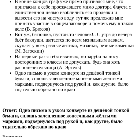
В конце концов граф уже прямо признался мне, что
пригласил к себе проезжавшего мимо доктора Фауста с
единственной целью изобличить его проделки и
вывести его на чистую воду, тут же предложив мне
принять участие в общем заговоре и помочь ему в таком
деле (В. Брюсов)
Вот уж, батюшка, пустой-то человек!.. С утра до вечера
бьёт баклуши, шатается по всем меняльным лавкам,
скупает у всех разные антики, мозаики, резные камешки
(М. Загоскин)
На первый раз я тебя извиняю, но заруби на носу:
посторонних в классы не допускать, будь она хоть
распопечительница (А. Эртель)
Одно письмо в узком конверте из дешёвой тонкой
бумаги, сплошь залепленное копеечными жёлтыми
марками, подвернулось под рукой и, как другие, было
тщательно обрезано по краю
Ответ: Одно письмо в узком конверте из дешёвой тонкой
бумаги, сплошь залепленное копеечными жёлтыми
марками, подвернулось под рукой и, как другие, было
тщательно обрезано по краю