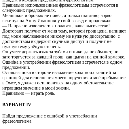
Правильно использованные фразеологизмы встречаются в
следующих предложениях.
Меншиков и бровью не повёл, а только пытливо, зорко
вскинул на Анну Иоанновну свой взгляд и продолжал:
― Напрасно изволите так полагать, ваше высочество!
Докторант получит от меня тему, которой грош цена, напишет
под моим наблюдением никому не нужную диссертацию, с
достоинством выдержит скучный диспут и получит не
нужную ему учёную степень.
Он умеет держать язык за зубами и никогда не обманет, но
зато торгуется за каждый грош, как цыган на конной ярмарке.
Ошибка в употреблении фразеологизма встречается в одном
предложении.
Оставляя пока в стороне изложение хода моих занятий за
границей для исполнения моего поручения и моё пребывание
в Эмсе, я должен остановиться на одном обстоятельстве,
игравшем значение в моей жизни.
Правильно — играть роль.
ВАРИАНТ IV
Найди предложение с ошибкой в употреблении
фразеологизма.