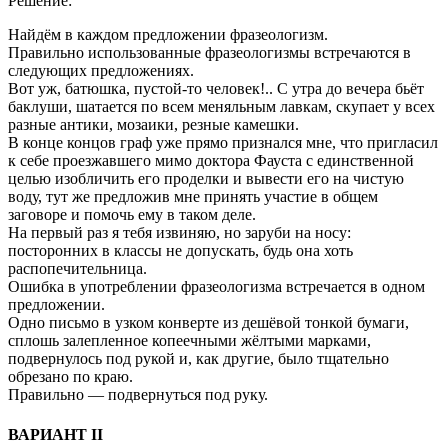
Решение:
Найдём в каждом предложении фразеологизм.
Правильно использованные фразеологизмы встречаются в
следующих предложениях.
Вот уж, батюшка, пустой-то человек!.. С утра до вечера бьёт
баклуши, шатается по всем меняльным лавкам, скупает у всех
разные антики, мозаики, резные камешки.
В конце концов граф уже прямо признался мне, что пригласил
к себе проезжавшего мимо доктора Фауста с единственной
целью изобличить его проделки и вывести его на чистую
воду, тут же предложив мне принять участие в общем
заговоре и помочь ему в таком деле.
На первый раз я тебя извиняю, но заруби на носу:
посторонних в классы не допускать, будь она хоть
распопечительница.
Ошибка в употреблении фразеологизма встречается в одном
предложении.
Одно письмо в узком конверте из дешёвой тонкой бумаги,
сплошь залепленное копеечными жёлтыми марками,
подвернулось под рукой и, как другие, было тщательно
обрезано по краю.
Правильно — подвернуться под руку.
ВАРИАНТ II