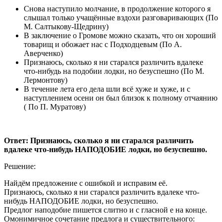
Снова наступило молчание, в продолжение которого я
слышал только учащённые вздохи разговаривающих (По
М. Салтыкову-Щедрину)
В заключение о Громове можно сказать, что он хороший
товарищ и обожает нас с Подходцевым (По А.
Аверченко)
Признаюсь, сколько я ни старался различить вдалеке
что-нибудь на подобии лодки, но безуспешно (По М.
Лермонтову)
В течение лета его дела шли всё хуже и хуже, и с
наступлением осени он был близок к полному отчаянию
( По П. Муратову)
Ответ: Признаюсь, сколько я ни старался различить
вдалеке что-нибудь НАПОДОБИЕ лодки, но безуспешно.
Решение:
Найдём предложение с ошибкой и исправим её.
Признаюсь, сколько я ни старался различить вдалеке что-
нибудь НАПОДОБИЕ лодки, но безуспешно.
Предлог наподобие пишется слитно и с гласной е на конце.
Омонимичное сочетание предлога и существительного: