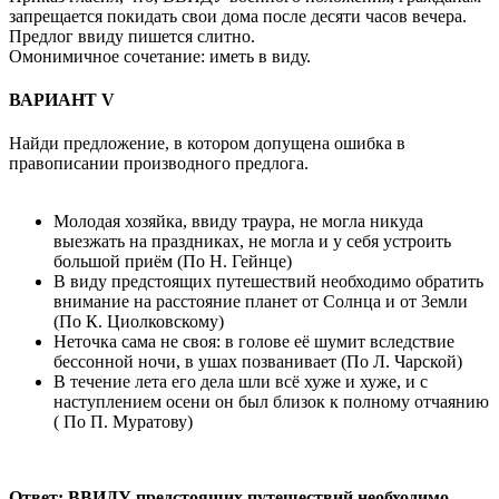
запрещается покидать свои дома после десяти часов вечера.
Предлог ввиду пишется слитно.
Омонимичное сочетание: иметь в виду.
ВАРИАНТ V
Найди предложение, в котором допущена ошибка в
правописании производного предлога.
Молодая хозяйка, ввиду траура, не могла никуда
выезжать на праздниках, не могла и у себя устроить
большой приём (По Н. Гейнце)
В виду предстоящих путешествий необходимо обратить
внимание на расстояние планет от Солнца и от 3емли
(По К. Циолковскому)
Неточка сама не своя: в голове её шумит вследствие
бессонной ночи, в ушах позванивает (По Л. Чарской)
В течение лета его дела шли всё хуже и хуже, и с
наступлением осени он был близок к полному отчаянию
( По П. Муратову)
Ответ: ВВИДУ предстоящих путешествий необходимо