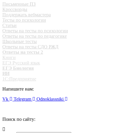
Письменные ПЗ
Кроссворды
Поддержать вебмастера
Тесты по психологии
Статьи
Ответы на тесты по психологии
Ответы на тесты по педагогике
Школьные тесты
Ответы на тесты СДО РЖД
Ответы на тесты 2
Книги
ЕГЭ Русский язык
ЕГЭ Биология
ИИ
1С:Предприятие
Напишите нам:
Vk
Telegram
Odnoklassniki
Поиск по сайту: