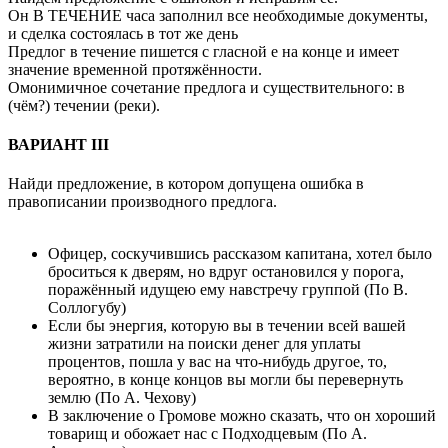
Он В ТЕЧЕНИЕ часа заполнил все необходимые документы,
и сделка состоялась в тот же день
Предлог в течение пишется с гласной е на конце и имеет
значение временной протяжённости.
Омонимичное сочетание предлога и существительного: в
(чём?) течении (реки).
ВАРИАНТ III
Найди предложение, в котором допущена ошибка в
правописании производного предлога.
Офицер, соскучившись рассказом капитана, хотел было
броситься к дверям, но вдруг остановился у порога,
поражённый идущею ему навстречу группой (По В.
Соллогубу)
Если бы энергия, которую вы в течении всей вашей
жизни затратили на поиски денег для уплаты
процентов, пошла у вас на что-нибудь другое, то,
вероятно, в конце концов вы могли бы перевернуть
землю (По А. Чехову)
В заключение о Громове можно сказать, что он хороший
товарищ и обожает нас с Подходцевым (По А.