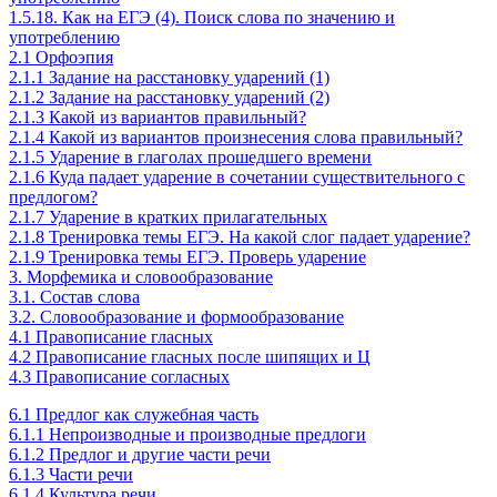
1.5.18. Как на ЕГЭ (4). Поиск слова по значению и
употреблению
2.1 Орфоэпия
2.1.1 Задание на расстановку ударений (1)
2.1.2 Задание на расстановку ударений (2)
2.1.3 Какой из вариантов правильный?
2.1.4 Какой из вариантов произнесения слова правильный?
2.1.5 Ударение в глаголах прошедшего времени
2.1.6 Куда падает ударение в сочетании существительного с
предлогом?
2.1.7 Ударение в кратких прилагательных
2.1.8 Тренировка темы ЕГЭ. На какой слог падает ударение?
2.1.9 Тренировка темы ЕГЭ. Проверь ударение
3. Морфемика и словообразование
3.1. Состав слова
3.2. Словообразование и формообразование
4.1 Правописание гласных
4.2 Правописание гласных после шипящих и Ц
4.3 Правописание согласных
6.1 Предлог как служебная часть
6.1.1 Непроизводные и производные предлоги
6.1.2 Предлог и другие части речи
6.1.3 Части речи
6.1.4 Культура речи