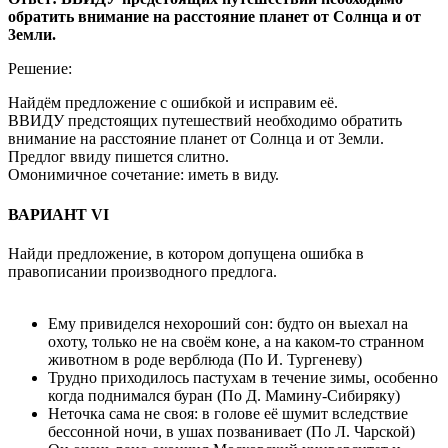
обратить внимание на расстояние планет от Солнца и от
3емли.
Решение:
Найдём предложение с ошибкой и исправим её.
ВВИДУ предстоящих путешествий необходимо обратить
внимание на расстояние планет от Солнца и от 3емли.
Предлог ввиду пишется слитно.
Омонимичное сочетание: иметь в виду.
ВАРИАНТ VI
Найди предложение, в котором допущена ошибка в
правописании производного предлога.
Ему привиделся нехороший сон: будто он выехал на
охоту, только не на своём коне, а на каком-то странном
животном в роде верблюда (По И. Тургеневу)
Трудно приходилось пастухам в течение зимы, особенно
когда поднимался буран (По Д. Мамину-Сибиряку)
Неточка сама не своя: в голове её шумит вследствие
бессонной ночи, в ушах позванивает (По Л. Чарской)