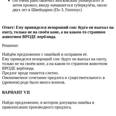
Он очень рано окончил Московский университет и
затем прожил, ввиду начавшегося туберкулёза, около
двух лет в Швейцарии (По З. Гиппиус)
Ответ: Ему привиделся нехороший сон: будто он выехал на
охоту, только не на своём коне, а на каком-то странном
животном ВРОДЕ верблюда.
Решение:
Найдём предложение с ошибкой и исправим её.
Ему привиделся нехороший сон: будто он выехал на охоту,
только не на своём коне, а на каком-то странном животном
ВРОДЕ верблюда.
Предлог вроде пишется слитно.
Омонимичное сочетание предлога и существительного: в
(древнем) роде было много воинов.
ВАРИАНТ VII
Найди предложение, в котором допущена ошибка в
правописании производного предлога.