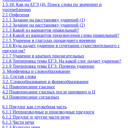
1.5.18. Как на ЕГЭ (4). Поиск слова по значению и
употреблению
2.1 Орфоэпия
2.1.1 Задание на расстановку ударений (1)
2.1.2 Задание на расстановку ударений (2)
2.1.3 Какой из вариантов правильный?
2.1.4 Какой из вариантов произнесения слова правильный?
2.1.5 Ударение в глаголах прошедшего времени
2.1.6 Куда падает ударение в сочетании существительного с
предлогом?
2.1.7 Ударение в кратких прилагательных
2.1.8 Тренировка темы ЕГЭ. На какой слог падает ударение?
2.1.9 Тренировка темы ЕГЭ. Проверь ударение
3. Морфемика и словообразование
3.1. Состав слова
3.2. Словообразование и формообразование
4.1 Правописание гласных
4.2 Правописание гласных после шипящих и Ц
4.3 Правописание согласных
6.1 Предлог как служебная часть
6.1.1 Непроизводные и производные предлоги
6.1.2 Предлог и другие части речи
6.1.3 Части речи
6.1.4 Культура речи