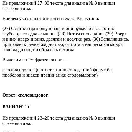
Из предложений 27–30 текста для анализа № 3 выпиши
фразеологизм.
Найдём указанный эпизод из текста Распутина.
(27) Остатки приношу в чан, и они булькают где-то так
глубоко, что едва слышны. (28) Потом снова вниз. (29) Вверх
и вниз, вверх и вниз, десятки и десятки раз. (30) Запалившись,
припадаю к речке, жадно пью; от пота и наплесков я мокр с
головы до ног, но обсыхать некогда.
Выделим в нём фразеологизм —
с головы до ног (в ответе запишем в данной форме без
пробелов и знаков препинания: сголовыдоног).
Ответ: сголовыдоног
ВАРИАНТ 5
Из предложений 23–26 текста для анализа № 3 выпиши
фразеологизм.