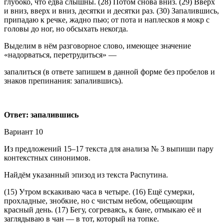
глубоко, что едва слышны. (28) Потом снова вниз. (29) Вверх
и вниз, вверх и вниз, десятки и десятки раз. (30) Запалившись,
припадаю к речке, жадно пью; от пота и наплесков я мокр с
головы до ног, но обсыхать некогда.
Выделим в нём разговорное слово, имеющее значение
«надорваться, перетрудиться» —
запалиться (в ответе запишем в данной форме без пробелов и
знаков препинания: запалившись).
Ответ: запалившись
Вариант 10
Из предложений 15–17 текста для анализа № 3 выпиши пару
контекстных синонимов.
Найдём указанный эпизод из текста Распутина.
(15) Утром вскакиваю часа в четыре. (16) Ещё сумерки,
прохладные, знобкие, но с чистым небом, обещающим
красный день. (17) Бегу, согреваясь, к бане, отмыкаю её и
заглядываю в чан — в тот, который на топке.