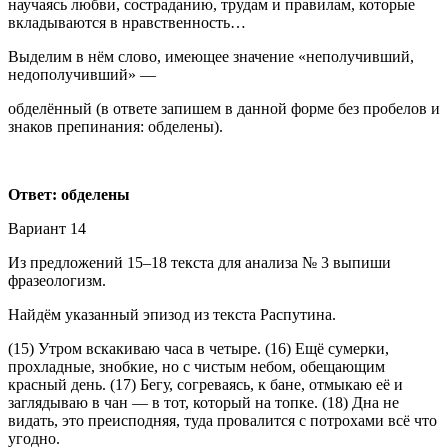
научаясь любви, состраданию, трудам и правилам, которые
вкладываются в нравственность…
Выделим в нём слово, имеющее значение «неполучивший,
недополучивший» —
обделённый (в ответе запишем в данной форме без пробелов и
знаков препинания: обделены).
Ответ: обделены
Вариант 14
Из предложений 15–18 текста для анализа № 3 выпиши
фразеологизм.
Найдём указанный эпизод из текста Распутина.
(15) Утром вскакиваю часа в четыре. (16) Ещё сумерки,
прохладные, знобкие, но с чистым небом, обещающим
красный день. (17) Бегу, согреваясь, к бане, отмыкаю её и
заглядываю в чан — в тот, который на топке. (18) Дна не
видать, это преисподняя, туда провалится с потрохами всё что
угодно.