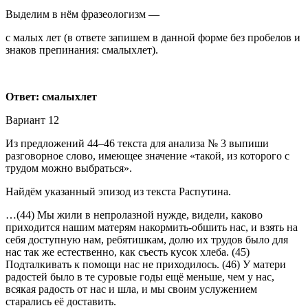
Выделим в нём фразеологизм —
с малых лет (в ответе запишем в данной форме без пробелов и
знаков препинания: смалыхлет).
Ответ: смалыхлет
Вариант 12
Из предложений 44–46 текста для анализа № 3 выпиши
разговорное слово, имеющее значение «такой, из которого с
трудом можно выбраться».
Найдём указанный эпизод из текста Распутина.
…(44) Мы жили в непролазной нужде, видели, каково
приходится нашим матерям накормить-обшить нас, и взять на
себя доступную нам, ребятишкам, долю их трудов было для
нас так же естественно, как съесть кусок хлеба. (45)
Подталкивать к помощи нас не приходилось. (46) У матери
радостей было в те суровые годы ещё меньше, чем у нас,
всякая радость от нас и шла, и мы своим услужением
старались её доставить.