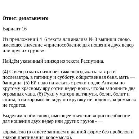
Ответ: делатьнечего
Вариант 16
Из предложений 4–6 текста для анализа № 3 выпиши слово,
имеющее значение «приспособление для ношения двух вёдер
или других грузов».
Найдём указанный эпизод из текста Распутина.
(4) С вечера мать начинает тяжело вздыхать: завтра и
послезавтра, в пятницу и субботу, общественная баня, мать —
банщица. (5) Ей надо натаскать с речки подле Ангары по
крутому красному яру сотни вёдер воды, чтобы заполнить два
огромных чана. (6) Руки у матери вытянуты, болят, болит и
спина, а на коромысле воду по крутяку не поднять, коромысло
не годится.
Выделим в нём слово, имеющее значение «приспособление
для ношения двух вёдер или других грузов» —
коромысло (в ответе запишем в данной форме без пробелов и
знаков препинания: коромысло).