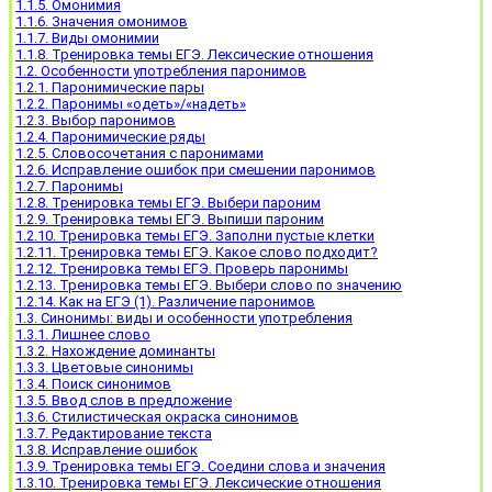
1.1.5. Омонимия
1.1.6. Значения омонимов
1.1.7. Виды омонимии
1.1.8. Тренировка темы ЕГЭ. Лексические отношения
1.2. Особенности употребления паронимов
1.2.1. Паронимические пары
1.2.2. Паронимы «одеть»/«надеть»
1.2.3. Выбор паронимов
1.2.4. Паронимические ряды
1.2.5. Словосочетания с паронимами
1.2.6. Исправление ошибок при смешении паронимов
1.2.7. Паронимы
1.2.8. Тренировка темы ЕГЭ. Выбери пароним
1.2.9. Тренировка темы ЕГЭ. Выпиши пароним
1.2.10. Тренировка темы ЕГЭ. Заполни пустые клетки
1.2.11. Тренировка темы ЕГЭ. Какое слово подходит?
1.2.12. Тренировка темы ЕГЭ. Проверь паронимы
1.2.13. Тренировка темы ЕГЭ. Выбери слово по значению
1.2.14. Как на ЕГЭ (1). Различение паронимов
1.3. Синонимы: виды и особенности употребления
1.3.1. Лишнее слово
1.3.2. Нахождение доминанты
1.3.3. Цветовые синонимы
1.3.4. Поиск синонимов
1.3.5. Ввод слов в предложение
1.3.6. Стилистическая окраска синонимов
1.3.7. Редактирование текста
1.3.8. Исправление ошибок
1.3.9. Тренировка темы ЕГЭ. Соедини слова и значения
1.3.10. Тренировка темы ЕГЭ. Лексические отношения