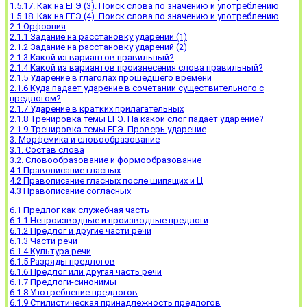
1.5.17. Как на ЕГЭ (3). Поиск слова по значению и употреблению
1.5.18. Как на ЕГЭ (4). Поиск слова по значению и употреблению
2.1 Орфоэпия
2.1.1 Задание на расстановку ударений (1)
2.1.2 Задание на расстановку ударений (2)
2.1.3 Какой из вариантов правильный?
2.1.4 Какой из вариантов произнесения слова правильный?
2.1.5 Ударение в глаголах прошедшего времени
2.1.6 Куда падает ударение в сочетании существительного с
предлогом?
2.1.7 Ударение в кратких прилагательных
2.1.8 Тренировка темы ЕГЭ. На какой слог падает ударение?
2.1.9 Тренировка темы ЕГЭ. Проверь ударение
3. Морфемика и словообразование
3.1. Состав слова
3.2. Словообразование и формообразование
4.1 Правописание гласных
4.2 Правописание гласных после шипящих и Ц
4.3 Правописание согласных
6.1 Предлог как служебная часть
6.1.1 Непроизводные и производные предлоги
6.1.2 Предлог и другие части речи
6.1.3 Части речи
6.1.4 Культура речи
6.1.5 Разряды предлогов
6.1.6 Предлог или другая часть речи
6.1.7 Предлоги-синонимы
6.1.8 Употребление предлогов
6.1.9 Стилистическая принадлежность предлогов