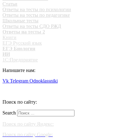
Статьи
Ответы на тесты по психологии
Ответы на тесты по педагогике
Школьные тесты
Ответы на тесты СДО РЖД
Ответы на тесты 2
Книги
ЕГЭ Русский язык
ЕГЭ Биология
ИИ
1С:Предприятие
Напишите нам:
Vk
Telegram
Odnoklassniki
Поиск по сайту:
Search
Поиск по сайту Яндекс:
Поиск по сайту Google: