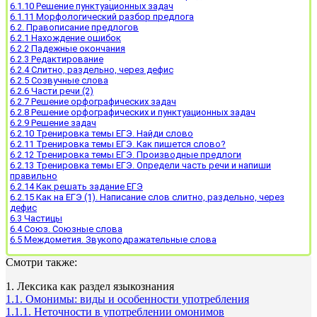
6.1.10 Решение пунктуационных задач
6.1.11 Морфологический разбор предлога
6.2. Правописание предлогов
6.2.1 Нахождение ошибок
6.2.2 Падежные окончания
6.2.3 Редактирование
6.2.4 Слитно, раздельно, через дефис
6.2.5 Созвучные слова
6.2.6 Части речи (2)
6.2.7 Решение орфографических задач
6.2.8 Решение орфографических и пунктуационных задач
6.2.9 Решение задач
6.2.10 Тренировка темы ЕГЭ. Найди слово
6.2.11 Тренировка темы ЕГЭ. Как пишется слово?
6.2.12 Тренировка темы ЕГЭ. Производные предлоги
6.2.13 Тренировка темы ЕГЭ. Определи часть речи и напиши
правильно
6.2.14 Как решать задание ЕГЭ
6.2.15 Как на ЕГЭ (1). Написание слов слитно, раздельно, через
дефис
6.3 Частицы
6.4 Союз. Союзные слова
6.5 Междометия. Звукоподражательные слова
Смотри также:
1. Лексика как раздел языкознания
1.1. Омонимы: виды и особенности употребления
1.1.1. Неточности в употреблении омонимов